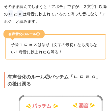
そのまま読んでしまうと「アポチ」ですが、２文字目以降
の
と
は母音に挟まれているので濁った音になり「ア
ㅂ
ㅈ
ボジ」と読みます。
有声音化のルール①
子音ㄱ ㄷ ㅂ ㅈは語頭（文字の最初）なら濁らな
い！母音に挟まれたら濁る！
有声音化のルール②パッチム「ㄴ ㅁ ㄹ ㅇ」
の後は濁る