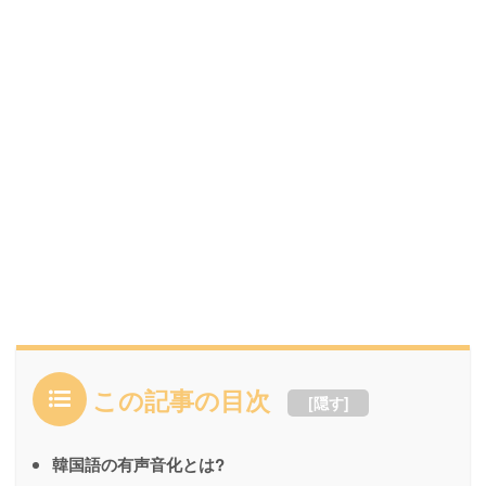
この記事の目次
[
隠す
]
韓国語の有声音化とは?