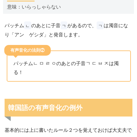
意味：いらっしゃらない
パッチム
のあとに子音
があるので、
は濁音にな
ㄴ
ㄱ
ㄱ
り「アン ゲシダ」と発音します。
有声音化の法則②
パッチムㄴ ㅁ ㄹ ㅇのあとの子音ㄱ ㄷ ㅂ ㅈは濁
る！
韓国語の有声音化の例外
基本的には上に書いたルール２つを覚えておけば大丈夫で