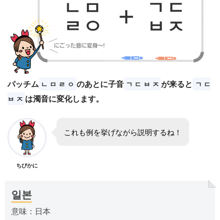
パッチム
のあとに子音
が来ると
ㄴ ㅁ ㄹ ㅇ
ㄱ ㄷ ㅂ ㅈ
ㄱ ㄷ
は濁音に変化します。
ㅂ ㅈ
これも例を挙げながら説明するね！
ちびかに
일본
意味：日本