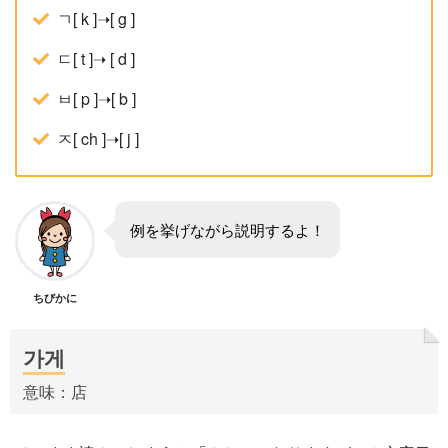
ㄱ[ k ]➝[ g ]
ㄷ[ t ]➝ [ d ]
ㅂ[ p ]➝[ b ]
ㅈ[ ch ]➝[ j ]
例を挙げながら説明するよ！
ちびかに
가게
意味：店