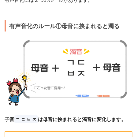
有声音化のルール①母音に挟まれると濁る
子音
は母音に挟まれると濁音に変化します。
ㄱ ㄷ ㅂ ㅈ