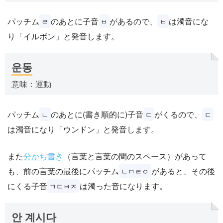
パッチム
のあとに子音
があるので、
は濁音にな
ㄹ
ㅂ
ㅂ
り「イルボン」と発音します。
운동
意味：運動
パッチム
のあとに(書き順的に)子音
がくるので、
ㄴ
ㄷ
ㄷ
は濁音になり「ウンドン」と発音します。
また
分かち書き
（言葉と言葉の間のスペース）があって
も、前の言葉の最後にパッチム
があると、その後
ㄴㅁㄹㅇ
にくる子音
は濁った音になります。
ㄱㄷㅂㅈ
안 계시다