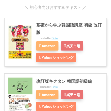
＼ 初心者向けおすすめテキスト ／
基礎から学ぶ韓国語講座 初級 改訂
版
created by
Rinker
Amazon
楽天市場
Yahooショッピング
改訂版キクタン 韓国語初級編
created by
Rinker
Amazon
楽天市場
Yahooショッピング