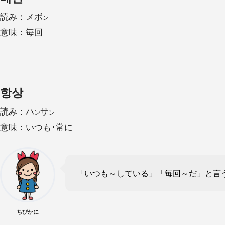
読み：メボ
ン
意味：毎回
항상
読み：ハ
サ
ン
ン
意味：いつも･常に
「いつも～している」「毎回～だ」と言
ちびかに