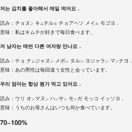
저는 김치를 좋아해서 매일 먹어요．
読み：チョヌ
キ
チル
チョアヘソ メイ
モゴヨ．
ン
ム
ル
ル
意味：私はキムチが好きで毎日食べます。
저 남자는 매번 다른 여자랑 만나요．
読み：チョ ナ
ジャヌ
メボ
タル
ヨジャラ
マ
ナヨ
ム
ン
ン
ン
ン
ン
意味：あの男性は毎回違う女性と会っています。
우리 엄마는 항상 뭔가 먹고 있어요．
読み：ウリ オ
マヌ
ハ
サ
モ
ガ モッコ イッソヨ．
ン
ン
ン
ン
ン
意味：うちのお母さんはいつも何か食べています。
70~100%