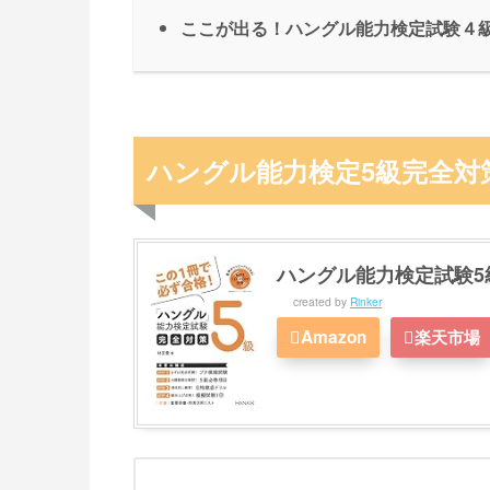
ここが出る！ハングル能力検定試験４
ハングル能力検定5級完全対
ハングル能力検定試験5
created by
Rinker
Amazon
楽天市場