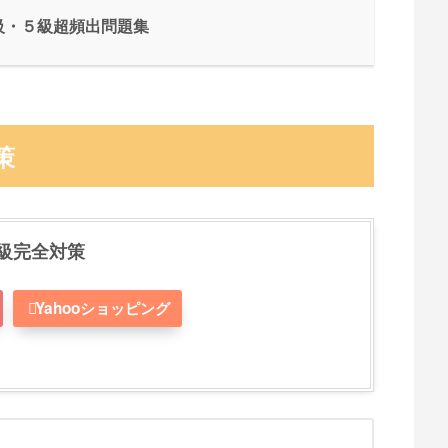
級・５級超頻出問題集
策
級完全対策
Yahooショッピング